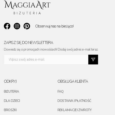
Obserwuj nas na bieżąco!
ZAPISZ SIĘ DO NEWSLETTERA
Dowiedz się o promocjach i nowościach! Dodaj swój adres e-mail teraz.
ODKRYJ
OBSŁUGA KLIENTA
BIŻUTERIA
FAQ
DLA DZIECI
DOSTAWA I PŁATNOŚĆ
BROSZKI
REKLAMACJE I ZWROTY