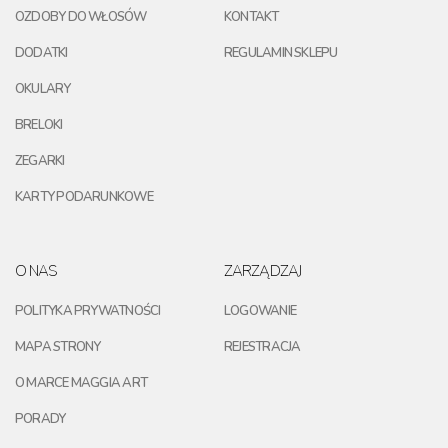
OZDOBY DO WŁOSÓW
KONTAKT
DODATKI
REGULAMIN SKLEPU
OKULARY
BRELOKI
ZEGARKI
KARTY PODARUNKOWE
O NAS
ZARZĄDZAJ
POLITYKA PRYWATNOŚCI
LOGOWANIE
MAPA STRONY
REJESTRACJA
O MARCE MAGGIA ART
PORADY