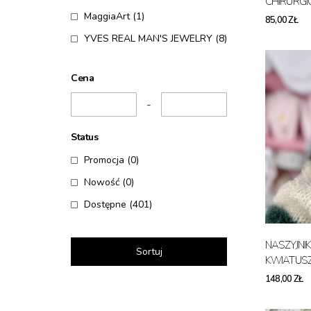
CHIRURGI
MaggiaArt
(1)
85,00 ZŁ
YVES REAL MAN'S JEWELRY
(8)
Cena
-
Status
Promocja
(0)
Nowość
(0)
Dostępne
(401)
NASZYJNI
Sortuj
KWIATUSZ
148,00 ZŁ