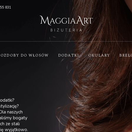
455 831
OZDOBY DO WŁOSÓW
DODATKI
OKULARY
BREL
odatki?
tylizację?
 Dla naszych
aliśmy bogaty
h ze stali
 się wyjątkowo.