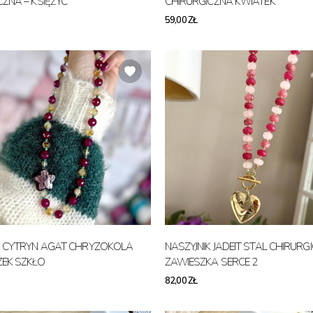
CZNA – KSIĘŻYC
CHIRURGICZNA KWIATEK
59,00 ZŁ
K CYTRYN AGAT CHRYZOKOLA
NASZYJNIK JADEIT STAL CHIRURG
EK SZKŁO
ZAWIESZKA SERCE 2
82,00 ZŁ