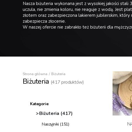
Nasza biżuteria wykonana jest z wysokiej jakości stali 
uczula, nie zmienia koloru, nie reaguje z wodą. Jest p
złotem oraz zabezpieczona lakierem jubilerskim, który 
zabezpiecza złocenie.
W naszej ofercie nie zabrakło też biżuterii dla mężczyz
Strona główna
Biżuteria
Biżuteria
(
417
produktów)
Kategorie
Biżuteria
(417)
NA
Naszyjniki
(151)