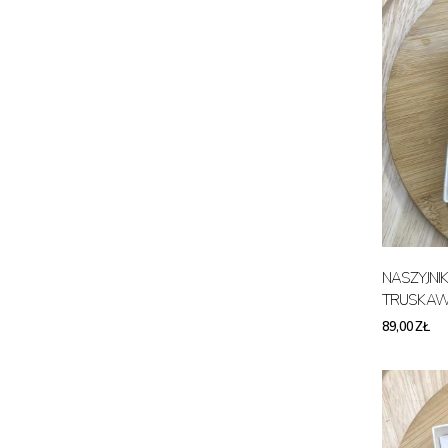
NASZYJN
TRUSKAW
CHIRURGI
89,00 ZŁ