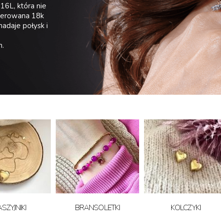
316L, która nie
laterowana 18k
nadaje połysk i
n.
SZYJNIKI
BRANSOLETKI
KOLCZYKI