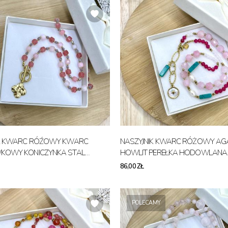
IK KWARC RÓŹOWY KWARC
NASZYJNIK KWARC RÓŻOWY AG
KOWY KONICZYNKA STAL
HOWLIT PEREŁKA HODOWLANA
CZNA
ZAWIESZKA STAL CHIRURGICZN
86,00 ZŁ
POLECAMY