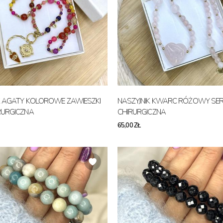
K AGATY KOLOROWE ZAWIESZKI
NASZYJNIK KWARC RÓŻOWY SER
RURGICZNA
CHIRURGICZNA
65,00 ZŁ