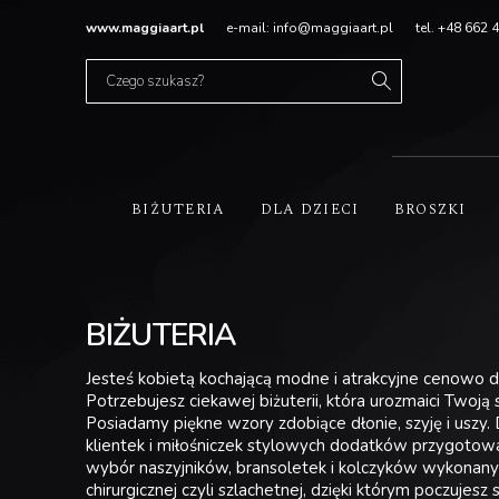
www.maggiaart.pl
e-mail: info@maggiaart.pl
tel. +48 662 
BIŻUTERIA
DLA DZIECI
BROSZKI
BIŻUTERIA
Jesteś kobietą kochającą modne i atrakcyjne cenowo d
Potrzebujesz ciekawej biżuterii, która urozmaici Twoją s
Posiadamy piękne wzory zdobiące dłonie, szyję i uszy.
klientek i miłośniczek stylowych dodatków przygotow
wybór naszyjników, bransoletek i kolczyków wykonanyc
chirurgicznej czyli szlachetnej, dzięki którym poczujesz