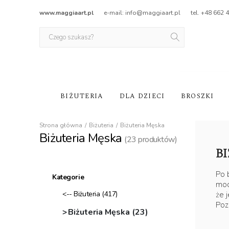
www.maggiaart.pl
e-mail: info@maggiaart.pl
tel. +48 662 
BIŻUTERIA
DLA DZIECI
BROSZKI
Strona główna
Biżuteria
Biżuteria Męska
Biżuteria Męska
(
23
produktów)
B
Po 
Kategorie
mod
<-- Biżuteria
(417)
że j
Poz
Biżuteria Męska
(23)