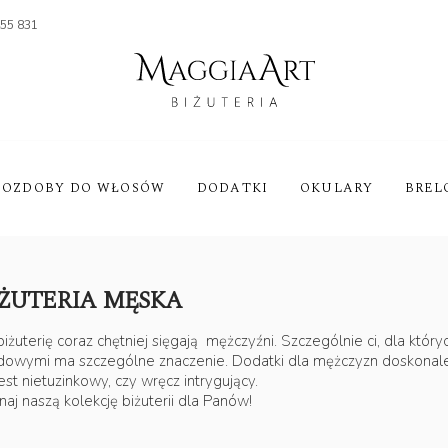
455 831
OZDOBY DO WŁOSÓW
DODATKI
OKULARY
BREL
IŻUTERIA MĘSKA
biżuterię coraz chętniej sięgają mężczyźni. Szczególnie ci, dla któ
owymi ma szczególne znaczenie. Dodatki dla mężczyzn doskonale po
est nietuzinkowy, czy wręcz intrygujący.
naj naszą kolekcję biżuterii dla Panów!