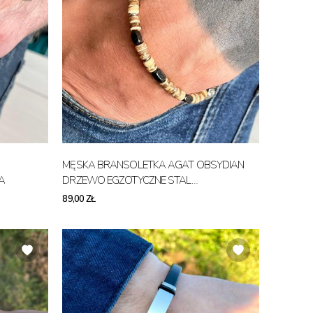
MĘSKA BRANSOLETKA AGAT OBSYDIAN
A
DRZEWO EGZOTYCZNE STAL
CHIRURGICZNA
89,00 ZŁ