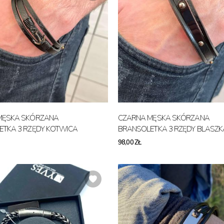
MĘSKA SKÓRZANA
CZARNA MĘSKA SKÓRZANA
TKA 3 RZĘDY KOTWICA
BRANSOLETKA 3 RZĘDY BLASZK
98,00 ZŁ