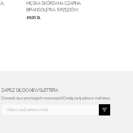
CĄ
MĘSKA SKÓRZANA CZARNA
BRANSOLETKA 5 RZĘDÓW
49,00 ZŁ
ZAPISZ SIĘ DO NEWSLETTERA
Dowiedz się o promocjach i nowościach! Dodaj swój adres e-mail teraz.