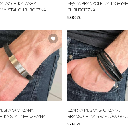
ANSOLETKA JASPIS
MĘSKA BRANSOLETKA TYGRYSIE
WY STAL CHIRURGICZNA
CHIRURGICZNA
59,00 ZŁ
MĘSKA SKÓRZANA
CZARNA MĘSKA SKÓRZANA
ETKA STAL NIERDZEWNA
BRANSOLETKA 5 RZĘDÓW GŁA
97,60 ZŁ