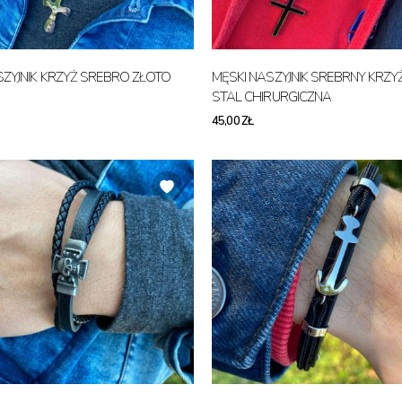
SZYJNIK KRZYŻ SREBRO ZŁOTO
MĘSKI NASZYJNIK SREBRNY KRZYŻ CZARNY
STAL CHIRURGICZNA
45,00 ZŁ