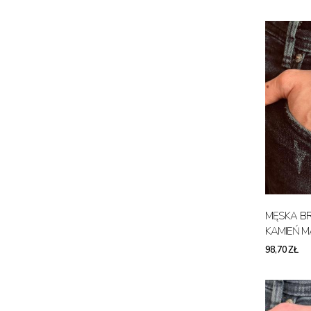
MĘSKA B
KAMIEŃ M
98,70 ZŁ