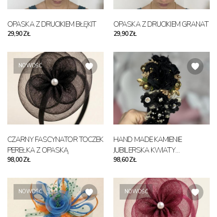
OPASKA Z DRUCIKIEM BŁĘKIT
OPASKA Z DRUCIKIEM GRANAT
29,90 ZŁ
29,90 ZŁ
NOWOŚĆ
CZARNY FASCYNATOR TOCZEK
HAND MADE KAMIENIE
PEREŁKA Z OPASKĄ
JUBILERSKA KWIATY
98,00 ZŁ
98,60 ZŁ
DEKORACYJNA OPASKA DO
WŁOSÓW
NOWOŚĆ
NOWOŚĆ