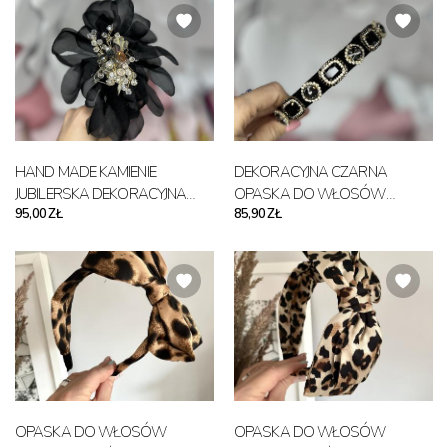
HAND MADE KAMIENIE
DEKORACYJNA CZARNA
JUBILERSKA DEKORACYJNA
OPASKA DO WŁOSÓW
95,00 ZŁ
85,90 ZŁ
OPASKA DO WŁOSÓW KWIAT
KAMIENIE KRYSZTAŁKI CZARNE
OPASKA DO WŁOSÓW
OPASKA DO WŁOSÓW