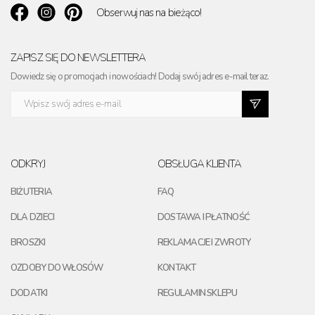
Obserwuj nas na bieżąco!
ZAPISZ SIĘ DO NEWSLETTERA
Dowiedz się o promocjach i nowościach! Dodaj swój adres e-mail teraz.
ODKRYJ
OBSŁUGA KLIENTA
BIŻUTERIA
FAQ
DLA DZIECI
DOSTAWA I PŁATNOŚĆ
BROSZKI
REKLAMACJE I ZWROTY
OZDOBY DO WŁOSÓW
KONTAKT
DODATKI
REGULAMIN SKLEPU