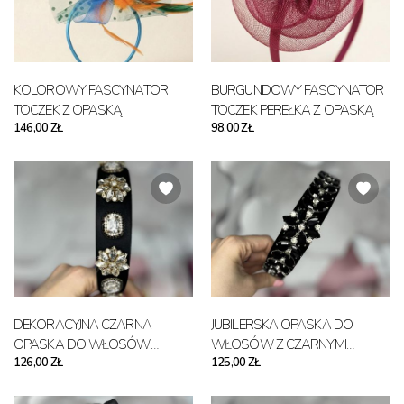
KOLOROWY FASCYNATOR
BURGUNDOWY FASCYNATOR
TOCZEK Z OPASKĄ
TOCZEK PEREŁKA Z OPASKĄ
146,00 ZŁ
98,00 ZŁ
DEKORACYJNA CZARNA
JUBILERSKA OPASKA DO
OPASKA DO WŁOSÓW
WŁOSÓW Z CZARNYMI
126,00 ZŁ
125,00 ZŁ
KAMIENIE KRYSZTAŁKI
KAMIENIAMI