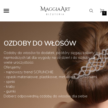
0
OZDOBY DO WŁOSÓW
Ozdoby do włosów to dodatek, po który sięgają kobiety od
najmłodszych lat dla wygody na co dzień i do ozdoby na
wiele uroczystości.
Oferujemy:
- najnowszy trend SCRUNCHIE
- opaski materiałowe, plastikowe, metalowe, z cyrkoniami
- spinki
- kraby
- gumki
Dobierz odpowiednią ozdobę do włosów dla siebie