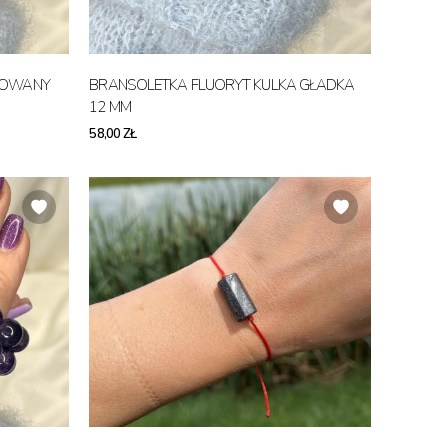
TOWANY
BRANSOLETKA FLUORYT KULKA GŁADKA
12 MM
58,00 ZŁ