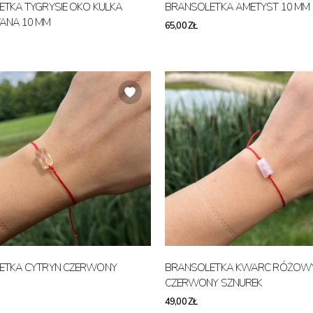
TKA TYGRYSIE OKO KULKA
BRANSOLETKA AMETYST 10 MM
ANA 10 MM
65,00 ZŁ
ETKA CYTRYN CZERWONY
BRANSOLETKA KWARC RÓŻOW
CZERWONY SZNUREK
49,00 ZŁ