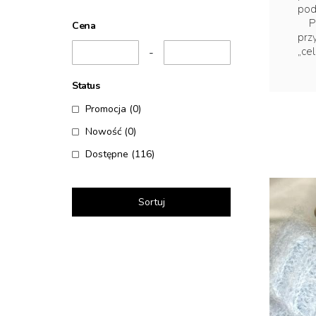
pod
Pię
Cena
prz
„ce
-
Status
Promocja
(0)
Nowość
(0)
Dostępne
(116)
Sortuj