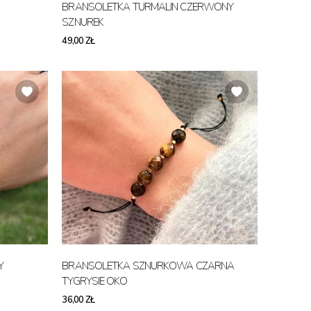
BRANSOLETKA TURMALIN CZERWONY
SZNUREK
49,00 ZŁ
Y
BRANSOLETKA SZNURKOWA CZARNA
TYGRYSIE OKO
36,00 ZŁ