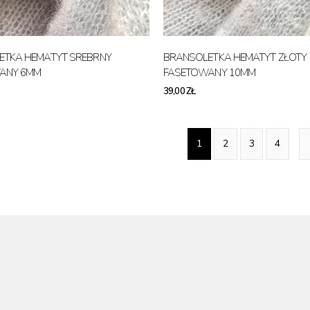
ETKA HEMATYT SREBRNY
BRANSOLETKA HEMATYT ZŁOTY
ANY 6MM
FASETOWANY 10MM
39,00 ZŁ
1
2
3
4