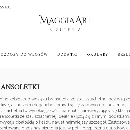
455 831
OZDOBY DO WŁOSÓW
DODATKI
OKULARY
BREL
RANSOLETKI
ne kobiecego wdzięku bransoletki ze stali szlachetnej bez wątpie
kliwe, a zarazem eleganckie sprawdzą się zarówno do codziennej styl
l szlachetna to wysokiej jakości materiał, charakteryzujący się klasą
nsoletki ze stali szlachetnej idealnie łączą się z innymi dodatkami
hwycają dbałością o każdy, nawet najmniejszy szczegół. Zastosowan
zentowana przez nas biżuteria jest w pełni bezpieczna dla zdrowia i 