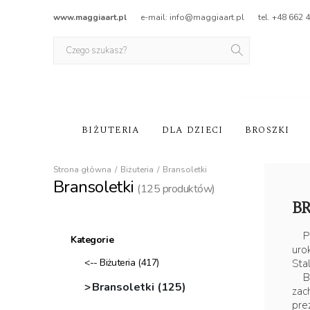
www.maggiaart.pl
e-mail: info@maggiaart.pl
tel. +48 662 
BIŻUTERIA
DLA DZIECI
BROSZKI
Strona główna
Biżuteria
Bransoletki
Bransoletki
(
125
produktów)
B
Peł
Kategorie
uro
<-- Biżuteria
(417)
Sta
Bra
Bransoletki
(125)
zac
pre