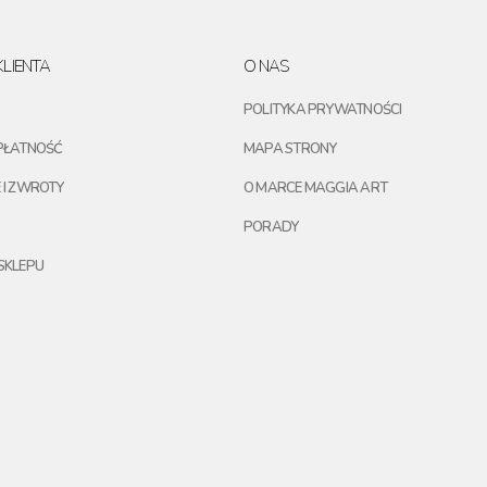
LIENTA
O NAS
POLITYKA PRYWATNOŚCI
PŁATNOŚĆ
MAPA STRONY
 I ZWROTY
O MARCE MAGGIA ART
PORADY
SKLEPU