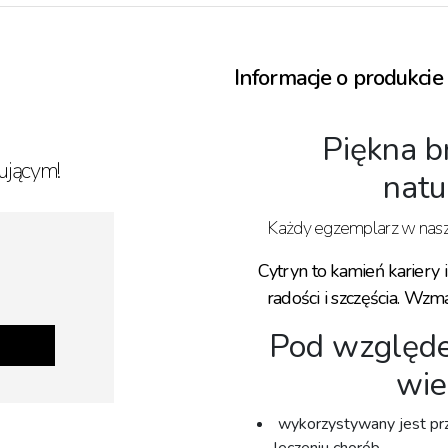
Informacje o produkcie
Piękna b
ującym!
natu
Każdy egzemplarz w naszym
Cytryn to kamień kariery 
radości i szczęścia. Wzm
Pod względ
wie
wykorzystywany jest pr