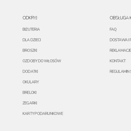
ODKRYJ
OBSŁUGA K
BIŻUTERIA
FAQ
DLA DZIECI
DOSTAWA I 
BROSZKI
REKLAMACJE
OZDOBY DO WŁOSÓW
KONTAKT
DODATKI
REGULAMIN 
OKULARY
BRELOKI
ZEGARKI
KARTY PODARUNKOWE