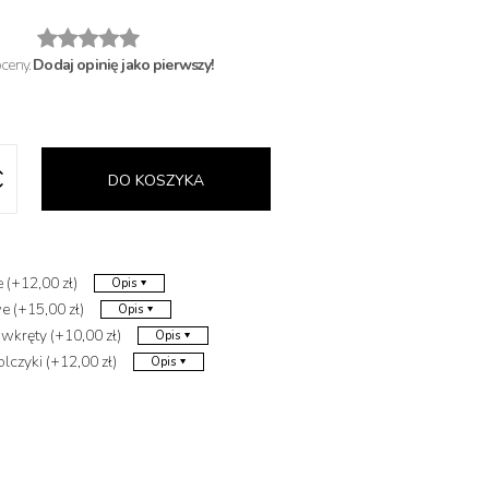
oceny.
Dodaj opinię jako pierwszy!
DO KOSZYKA
 (+12,00 zł)
Opis
 (+15,00 zł)
Opis
 wkręty (+10,00 zł)
Opis
lczyki (+12,00 zł)
Opis