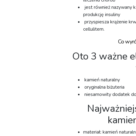
leczeniu chorób
jest również nazywany 
produkcję insuliny
przyspiesza krążenie kr
cellulitem.
Co wyró
Oto 3 ważne el
kamień naturalny
oryginalna biżuteria⁣
niesamowity dodatek do o
Najważniejs
kamien
materiał: kamień naturaln