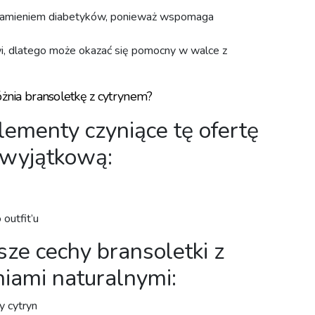
kamieniem diabetyków, ponieważ wspomaga
wi, dlatego może okazać się pomocny w walce z
żnia bransoletkę z cytrynem?
ementy czyniące tę ofertę
wyjątkową:
utfit’u⁣
ze cechy bransoletki z
iami naturalnymi:
y cytryn