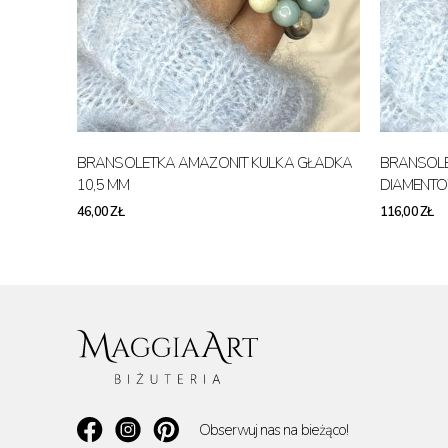
BRANSOLETKA AMAZONIT KULKA GŁADKA
BRANSOLE
10,5 MM
DIAMENTO
46,00 ZŁ
116,00 ZŁ
Obserwuj nas na bieżąco!