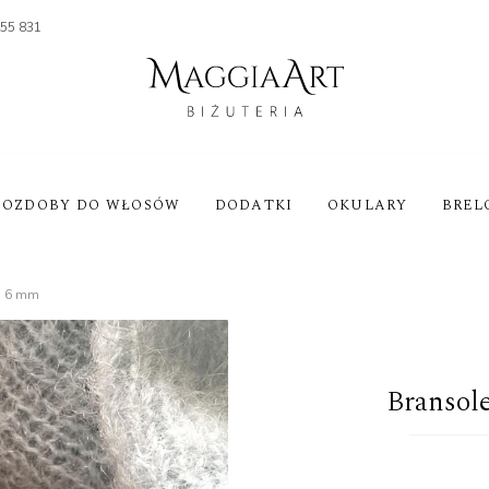
455 831
OZDOBY DO WŁOSÓW
DODATKI
OKULARY
BREL
ka 6 mm
Bransol