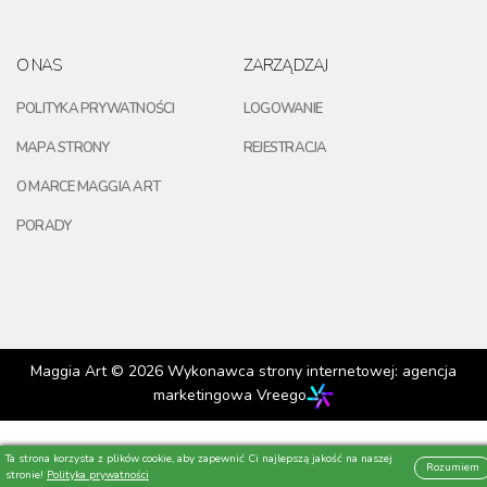
O NAS
ZARZĄDZAJ
POLITYKA PRYWATNOŚCI
LOGOWANIE
MAPA STRONY
REJESTRACJA
O MARCE MAGGIA ART
PORADY
Maggia Art © 2026
Wykonawca strony internetowej: agencja
marketingowa Vreego
Ta strona korzysta z plików cookie, aby zapewnić Ci najlepszą jakość na naszej
Rozumiem
stronie!
Polityka prywatności