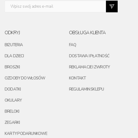
ODKRYJ
OBSŁUGA KLIENTA
BIŻUTERIA
FAQ
DLA DZIECI
DOSTAWA I PŁATNOŚĆ
BROSZKI
REKLAMACJE I ZWROTY
OZDOBY DO WŁOSÓW
KONTAKT
DODATKI
REGULAMIN SKLEPU
OKULARY
BRELOKI
ZEGARKI
KARTY PODARUNKOWE