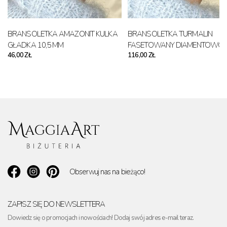
BRANSOLETKA AMAZONIT KULKA
BRANSOLETKA TURMALIN
GŁADKA 10,5 MM
FASETOWANY DIAMENTOWO 8
46,00 ZŁ
116,00 ZŁ
MM
Obserwuj nas na bieżąco!
ZAPISZ SIĘ DO NEWSLETTERA
Dowiedz się o promocjach i nowościach! Dodaj swój adres e-mail teraz.