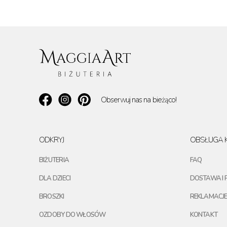
Obserwuj nas na bieżąco!
ODKRYJ
OBSŁUGA K
BIŻUTERIA
FAQ
DLA DZIECI
DOSTAWA I 
BROSZKI
REKLAMACJE
OZDOBY DO WŁOSÓW
KONTAKT