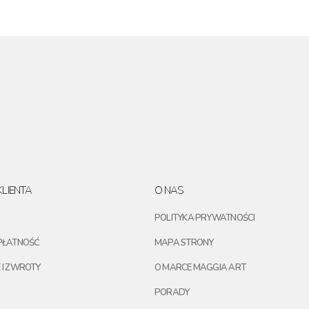
LIENTA
O NAS
POLITYKA PRYWATNOŚCI
PŁATNOŚĆ
MAPA STRONY
 I ZWROTY
O MARCE MAGGIA ART
PORADY