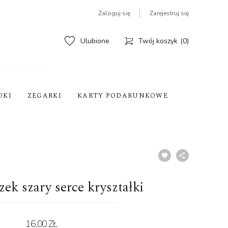
Zaloguj się
Zarejestruj się
Ulubione
Twój koszyk
0
OKI
ZEGARKI
KARTY PODARUNKOWE
zek szary serce kryształki
16,00 ZŁ