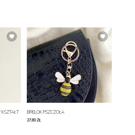
 KSZTAŁT
BRELOK PSZCZOŁA
27,80 ZŁ