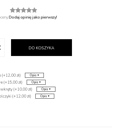
oceny.
Dodaj opinię jako pierwszy!
DO KOSZYKA
 (+12,00 zł)
Opis
 (+15,00 zł)
Opis
 wkręty (+10,00 zł)
Opis
lczyki (+12,00 zł)
Opis