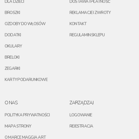
DLA DZIECI
DOSTAWA I PŁATNOŚĆ
BROSZKI
REKLAMACJE I ZWROTY
OZDOBY DO WŁOSÓW
KONTAKT
DODATKI
REGULAMIN SKLEPU
OKULARY
BRELOKI
ZEGARKI
KARTY PODARUNKOWE
O NAS
ZARZĄDZAJ
POLITYKA PRYWATNOŚCI
LOGOWANIE
MAPA STRONY
REJESTRACJA
O MARCE MAGGIA ART