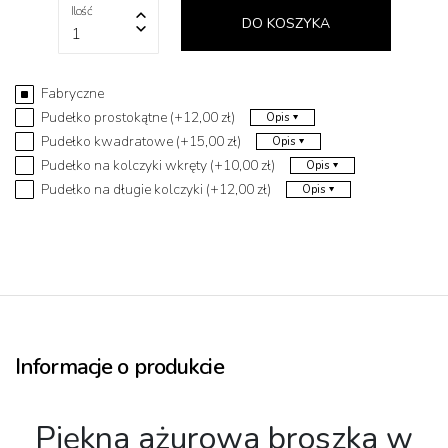
Ilość
DO KOSZYKA
1
Fabryczne
Pudełko prostokątne (+12,00 zł)
Opis
Pudełko kwadratowe (+15,00 zł)
Opis
Pudełko na kolczyki wkręty (+10,00 zł)
Opis
Pudełko na długie kolczyki (+12,00 zł)
Opis
Informacje o produkcie
Piękna ażurowa broszka w