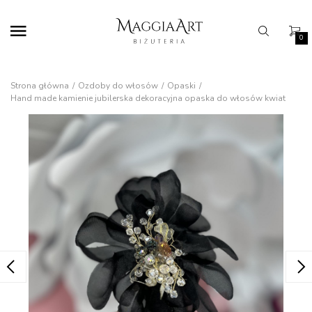
0
Strona główna
Ozdoby do włosów
Opaski
Hand made kamienie jubilerska dekoracyjna opaska do włosów kwiat