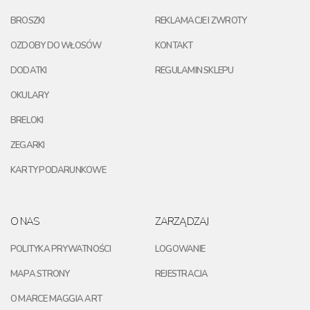
BROSZKI
REKLAMACJE I ZWROTY
OZDOBY DO WŁOSÓW
KONTAKT
DODATKI
REGULAMIN SKLEPU
OKULARY
BRELOKI
ZEGARKI
KARTY PODARUNKOWE
O NAS
ZARZĄDZAJ
POLITYKA PRYWATNOŚCI
LOGOWANIE
MAPA STRONY
REJESTRACJA
O MARCE MAGGIA ART