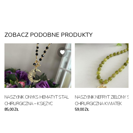
ZOBACZ PODOBNE PRODUKTY
NASZYJNIK ONYKS HEMATYT STAL
NASZYJNIK NEFRYT ZIELONY ST
CHIRURGICZNA – KSIĘŻYC
CHIRURGICZNA KWIATEK
85,00 ZŁ
59,00 ZŁ