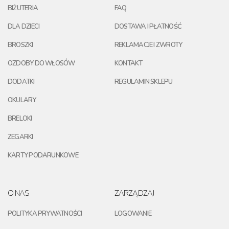
BIŻUTERIA
FAQ
DLA DZIECI
DOSTAWA I PŁATNOŚĆ
BROSZKI
REKLAMACJE I ZWROTY
OZDOBY DO WŁOSÓW
KONTAKT
DODATKI
REGULAMIN SKLEPU
OKULARY
BRELOKI
ZEGARKI
KARTY PODARUNKOWE
O NAS
ZARZĄDZAJ
POLITYKA PRYWATNOŚCI
LOGOWANIE