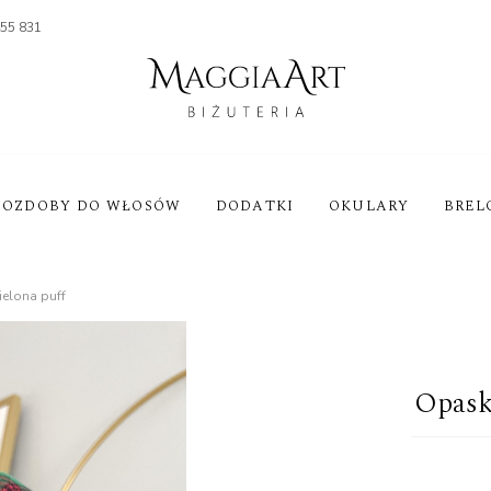
455 831
OZDOBY DO WŁOSÓW
DODATKI
OKULARY
BREL
ielona puff
Opaska