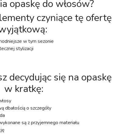
ia opaskę do włosów?
ementy czyniące tę ofertę
wyjątkową: ⁣⁣
modniejsze w tym sezonie⁣
cznej stylizacji
sz decydując się na opaskę
w kratkę:
włosy
ą dbałością o szczegóły
da
wykonane są z przyjemnego materiału
cję