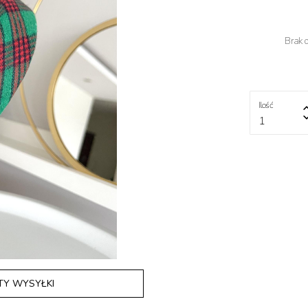
Brak 
Ilość
1
TY WYSYŁKI