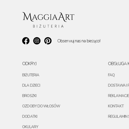
Obserwuj nas na bieżąco!
ODKRYJ
OBSŁUGA K
BIŻUTERIA
FAQ
DLA DZIECI
DOSTAWA I 
BROSZKI
REKLAMACJE
OZDOBY DO WŁOSÓW
KONTAKT
DODATKI
REGULAMIN 
OKULARY