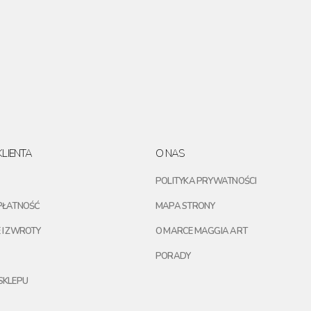
LIENTA
O NAS
POLITYKA PRYWATNOŚCI
PŁATNOŚĆ
MAPA STRONY
 I ZWROTY
O MARCE MAGGIA ART
PORADY
SKLEPU