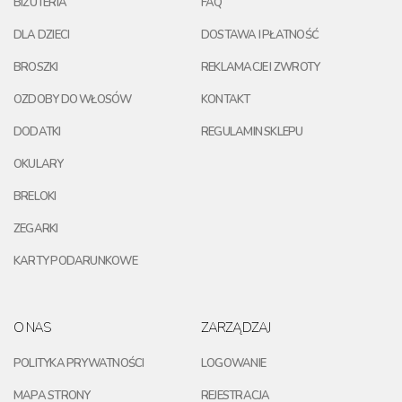
BIŻUTERIA
FAQ
DLA DZIECI
DOSTAWA I PŁATNOŚĆ
BROSZKI
REKLAMACJE I ZWROTY
OZDOBY DO WŁOSÓW
KONTAKT
DODATKI
REGULAMIN SKLEPU
OKULARY
BRELOKI
ZEGARKI
KARTY PODARUNKOWE
O NAS
ZARZĄDZAJ
POLITYKA PRYWATNOŚCI
LOGOWANIE
MAPA STRONY
REJESTRACJA