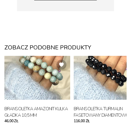
ZOBACZ PODOBNE PRODUKTY
BRANSOLETKA AMAZONIT KULKA
BRANSOLETKA TURMALIN
GŁADKA 10,5 MM
FASETOWANY DIAMENTOWO 8
46,00 ZŁ
116,00 ZŁ
MM