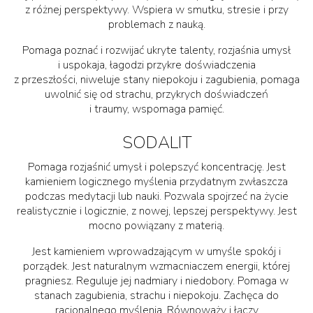
z różnej perspektywy. Wspiera w smutku, stresie i przy
problemach z nauką.
Pomaga poznać i rozwijać ukryte talenty, rozjaśnia umysł
i uspokaja, łagodzi przykre doświadczenia
z przeszłości, niweluje stany niepokoju i zagubienia, pomaga
uwolnić się od strachu, przykrych doświadczeń
i traumy, wspomaga pamięć.
SODALIT
Pomaga rozjaśnić umysł i polepszyć koncentrację. Jest
kamieniem logicznego myślenia przydatnym zwłaszcza
podczas medytacji lub nauki. Pozwala spojrzeć na życie
realistycznie i logicznie, z nowej, lepszej perspektywy. Jest
mocno powiązany z materią.
Jest kamieniem wprowadzającym w umyśle spokój i
porządek. Jest naturalnym wzmacniaczem energii, której
pragniesz. Reguluje jej nadmiary i niedobory. Pomaga w
stanach zagubienia, strachu i niepokoju. Zachęca do
racjonalnego myślenia. Równoważy i łączy