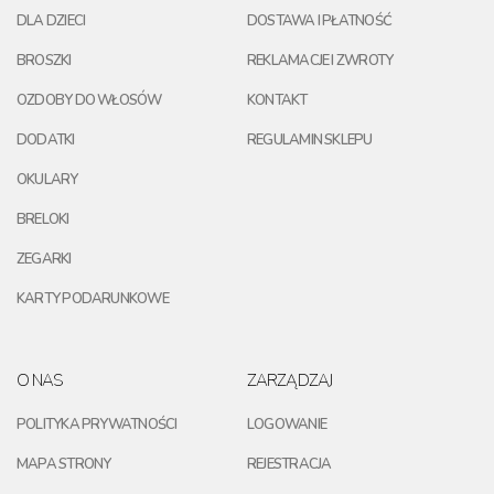
DLA DZIECI
DOSTAWA I PŁATNOŚĆ
BROSZKI
REKLAMACJE I ZWROTY
OZDOBY DO WŁOSÓW
KONTAKT
DODATKI
REGULAMIN SKLEPU
OKULARY
BRELOKI
ZEGARKI
KARTY PODARUNKOWE
O NAS
ZARZĄDZAJ
POLITYKA PRYWATNOŚCI
LOGOWANIE
MAPA STRONY
REJESTRACJA