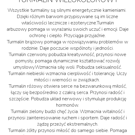
Wszystkie turmaliny są silnymi energetycznie kamieniami.
Dzięki różnym barwom przypisywane są im liczne
właściwości lecznicze i ezoteryczne.Turmalin
arbuzowy pomaga w wyrażaniu swoich uczuć i emocji. Daje
ochronę i ciepło. Przyciąga przyjaźnie.
Turmalin brązowy pomaga w rozwiązywaniu problemów w
rodzinie. Daje poczucie wspólnoty i jedności.
Turmalin czerwony pobudza kreatywność, przynosi nowe
pomysły, pomaga dynamicznie kształtować rozwój
umysłowy.Wzmacnia siłę woli. Pobudza seksualność.
Turmalin niebieski wzmacnia cierpliwość i tolerancję. Uczy
miłości i wierności w związkach.
Turmalin różowy otwiera serce na bezwarunkową miłość,
łączy się bezpośrednio z czakrą serca. Przynosi radość i
szczęście. Pobudza układ nerwowy i stymuluje produkcję
hormonów.
Turmalin zielony budzi chęć życia. Wzmacnia witalność i
przynosi zainteresowanie ruchem i sportem. Daje radość i
żądzę przeżyć ekstremalnych.
Turmalin żółty przynosi miłość do samego siebie. Pomaga