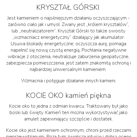
KRYSZTAŁ GÓRSKI
Jest kamieniem o najsilniejszym działaniu oczyszczającym -
zarówno ciało jak i umysł. Zwany jest „królem kryształów”,
lub „neutralizatorem”. Kryształ Górski to także swoisty
„wzmacniacz energetyczny” działający jak akumulator.
Usuwa blokady energetyczne, oczyszcza aurę, pomaga
napełnić się nową czystą energią. Pochłania negatywne
wibracje z otoczenia, neutralizuje zaburzenia geopatyczne,
zabezpiecza pomieszczenia, jest zatem znakomitą ochroną i
najbardziej uniwersalnym kamieniem.
Wzmacnia i potęguje działanie innych kamieni.
KOCIE OKO kamień piękna
Kocie oko to jedna z odmian kwarcu. Traktowany był jako
boski lub święty. Kamień ten można wykorzystywać jako
amulet zapewniający szczęście i dostatek.
Kocie oko jest kamieniem ochronnym, chroni przed rzeczami
nieprzewidzianymi. Poza tym zwiększa intuicję i dobrą ocenę