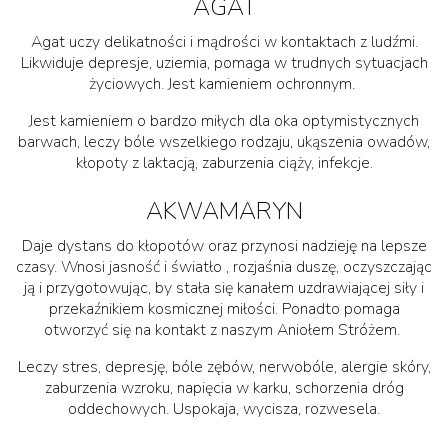
AGAT
Agat uczy delikatności i mądrości w kontaktach z ludźmi.
Likwiduje depresje, uziemia, pomaga w trudnych sytuacjach
życiowych. Jest kamieniem ochronnym.
Jest kamieniem o bardzo miłych dla oka optymistycznych
barwach, leczy bóle wszelkiego rodzaju, ukąszenia owadów,
kłopoty z laktacją, zaburzenia ciąży, infekcje.
AKWAMARYN
Daje dystans do kłopotów oraz przynosi nadzieję na lepsze
czasy. Wnosi jasność i światło , rozjaśnia duszę, oczyszczając
ją i przygotowując, by stała się kanałem uzdrawiającej siły i
przekaźnikiem kosmicznej miłości. Ponadto pomaga
otworzyć się na kontakt z naszym Aniołem Stróżem.
Leczy stres, depresję, bóle zębów, nerwobóle, alergie skóry,
zaburzenia wzroku, napięcia w karku, schorzenia dróg
oddechowych. Uspokaja, wycisza, rozwesela.