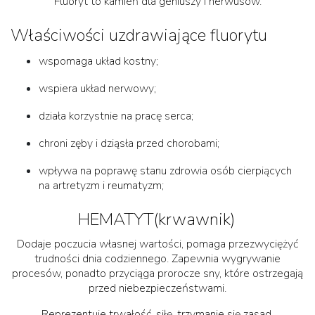
Fluoryt to kamień dla geniuszy i nerwusów.
Właściwości uzdrawiające fluorytu
wspomaga układ kostny;
wspiera układ nerwowy;
działa korzystnie na pracę serca;
chroni zęby i dziąsła przed chorobami;
wpływa na poprawę stanu zdrowia osób cierpiących
na artretyzm i reumatyzm;
HEMATYT(krwawnik)
Dodaje poczucia własnej wartości, pomaga przezwyciężyć
trudności dnia codziennego. Zapewnia wygrywanie
procesów, ponadto przyciąga prorocze sny, które ostrzegają
przed niebezpieczeństwami.
Reprezentuje trwałość, siłę, trzymanie się zasad,