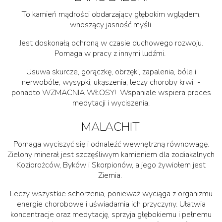
To kamień mądrości obdarzający głębokim wglądem,
wnoszący jasność myśli.
Jest doskonałą ochroną w czasie duchowego rozwoju.
Pomaga w pracy z innymi ludźmi.
Usuwa skurcze, gorączkę, obrzęki, zapalenia, bóle i
nerwobóle, wysypki, ukąszenia, leczy choroby krwi -
ponadto WZMACNIA WŁOSY! Wspaniale wspiera proces
medytacji i wyciszenia.
MALACHIT
Pomaga wyciszyć się i odnaleźć wewnętrzną równowagę.
Zielony minerał jest szczęśliwym kamieniem dla zodiakalnych
Koziorożców, Byków i Skorpionów, a jego żywiołem jest
Ziemia.
Leczy wszystkie schorzenia, ponieważ wyciąga z organizmu
energie chorobowe i uświadamia ich przyczyny. Ułatwia
koncentracje oraz medytację, sprzyja głębokiemu i pełnemu